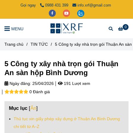
Gọi ngay
0988 431 399
info.xrf@gmail.com
0
MENU
Trang chủ
/
TIN TỨC
/
5 Công ty xây nhà trọn gói Thuận An sà
5 Công ty xây nhà trọn gói Thuận
An sàn hộp Bình Dương
Ngày đăng:
25/04/2026
191 Lượt xem
0 Đánh giá
Mục lục
[
Ẩn
]
Thủ tục xin giấy phép xây dựng ở Thuận An Bình Dương
chi tiết từ A–Z