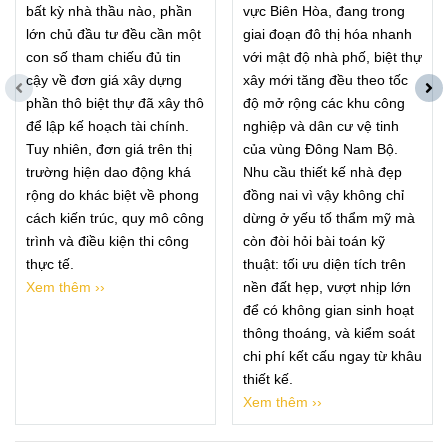
bất kỳ nhà thầu nào, phần
vực Biên Hòa, đang trong
lớn chủ đầu tư đều cần một
giai đoạn đô thị hóa nhanh
con số tham chiếu đủ tin
với mật độ nhà phố, biệt thự
cậy về đơn giá xây dựng
xây mới tăng đều theo tốc
phần thô biệt thự đã xây thô
độ mở rộng các khu công
để lập kế hoạch tài chính.
nghiệp và dân cư vệ tinh
Tuy nhiên, đơn giá trên thị
của vùng Đông Nam Bộ.
trường hiện dao động khá
Nhu cầu thiết kế nhà đẹp
rộng do khác biệt về phong
đồng nai vì vậy không chỉ
cách kiến trúc, quy mô công
dừng ở yếu tố thẩm mỹ mà
trình và điều kiện thi công
còn đòi hỏi bài toán kỹ
thực tế.
thuật: tối ưu diện tích trên
Xem thêm ››
nền đất hẹp, vượt nhịp lớn
để có không gian sinh hoạt
thông thoáng, và kiểm soát
chi phí kết cấu ngay từ khâu
thiết kế.
Xem thêm ››