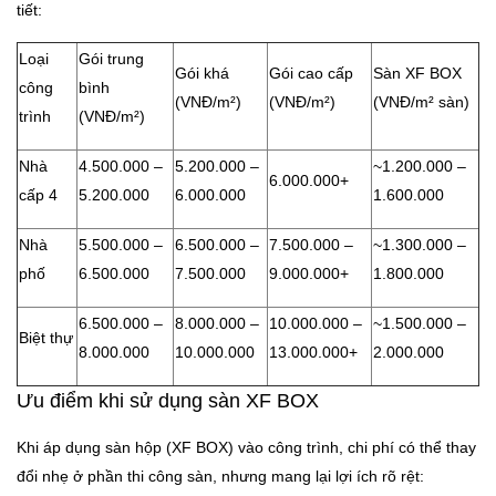
tiết:
Loại
Gói trung
Gói khá
Gói cao cấp
Sàn XF BOX
công
bình
(VNĐ/m²)
(VNĐ/m²)
(VNĐ/m² sàn)
trình
(VNĐ/m²)
Nhà
4.500.000 –
5.200.000 –
~1.200.000 –
6.000.000+
cấp 4
5.200.000
6.000.000
1.600.000
Nhà
5.500.000 –
6.500.000 –
7.500.000 –
~1.300.000 –
phố
6.500.000
7.500.000
9.000.000+
1.800.000
6.500.000 –
8.000.000 –
10.000.000 –
~1.500.000 –
Biệt thự
8.000.000
10.000.000
13.000.000+
2.000.000
Ưu điểm khi sử dụng sàn XF BOX
Khi áp dụng sàn hộp (XF BOX) vào công trình, chi phí có thể thay
đổi nhẹ ở phần thi công sàn, nhưng mang lại lợi ích rõ rệt: