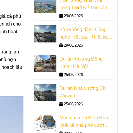
TOP 5 Xây Nhà Vĩnh
Long Thiết Kế Thi Công
Giám Sát
29/06/2026
giá cả phù
ện ích cho
Sàn không dầm: Công
linh hoạt
nghệ, Kết cấu, Thiết kế,
Thi công
29/06/2026
 ràng, an
Dự án Trường Đông
 phù hợp
Kinh - Hà Nội
ế hoạch lâu
25/06/2026
Dự án Nhà xưởng CN
Winwin
25/06/2026
Mẫu nhà đẹp Biên Hòa
thiết kế nhà phố vượt
nhịp