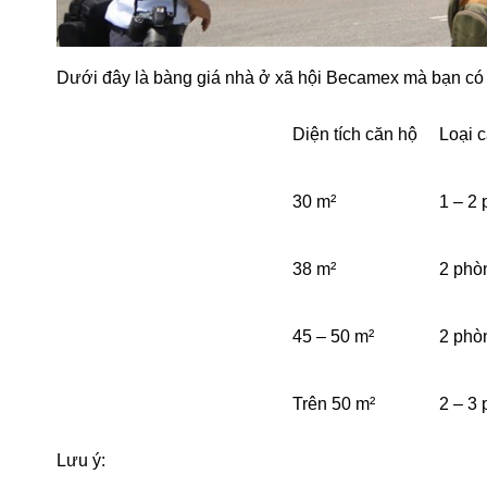
Dưới đây là bàng giá nhà ở xã hội Becamex mà bạn có 
Diện tích căn hộ
Loại 
30 m²
1 – 2
38 m²
2 phò
45 – 50 m²
2 phò
Trên 50 m²
2 – 3
Lưu ý: