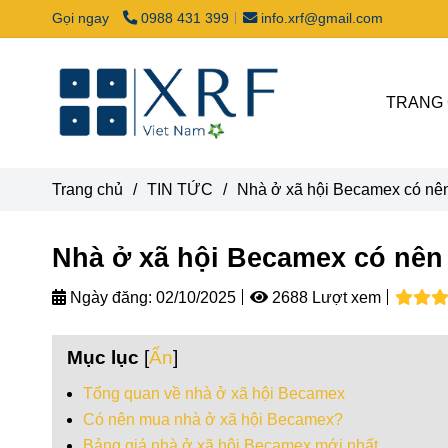
Gọi ngay
0988 431 399
info.xrf@gmail.com
TRANG
Trang chủ
/
TIN TỨC
/
Nhà ở xã hội Becamex có nê
Nhà ở xã hội Becamex có nên
Ngày đăng:
02/10/2025
2688 Lượt xem
Mục lục
[
Ẩn
]
Tổng quan về nhà ở xã hội Becamex
Có nên mua nhà ở xã hội Becamex?
Bảng giá nhà ở xã hội Becamex mới nhất