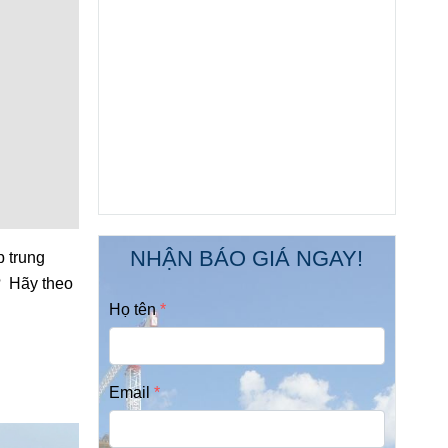
NHẬN BÁO GIÁ NGAY!
p trung
? Hãy theo
Họ tên
Email