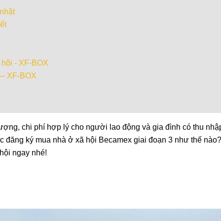
 nhật
ết
 hội - XF-BOX
i — XF-BOX
ợng, chi phí hợp lý cho người lao động và gia đình có thu nhậ
ục đăng ký mua nhà ở xã hội Becamex giai đoạn 3 như thế nào
 hội ngay nhé!