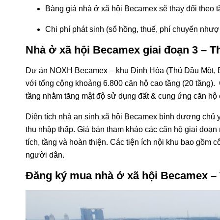
Bàng giá nhà ở xã hội Becamex sẽ thay đổi theo tầ
Chi phí phát sinh (sổ hồng, thuế, phí chuyển nhượ
Nhà ở xã hội Becamex giai đoạn 3 – T
Dự án NOXH Becamex – khu Định Hòa (Thủ Dầu Một, Bì
với tổng cộng khoảng 6.800 căn hộ cao tầng (20 tầng).
tầng nhằm tăng mật độ sử dụng đất & cung ứng căn hộ
Diện tích nhà an sinh xã hội Becamex bình dương chủ 
thu nhập thấp. Giá bán tham khảo các căn hộ giai đoạn 
tích, tầng và hoàn thiện. Các tiện ích nội khu bao gồm c
người dân.
Đăng ký mua nhà ở xã hội Becamex – T