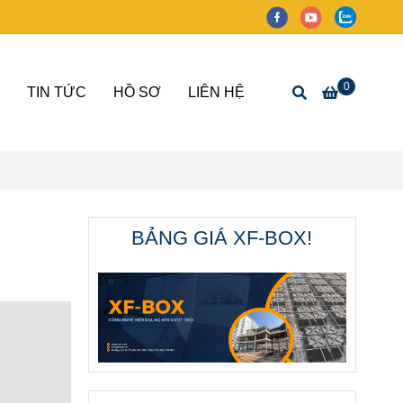
0
TIN TỨC
HỒ SƠ
LIÊN HỆ
BẢNG GIÁ XF-BOX!