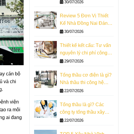
tích thực tế
30/07/2026
Review 5 Đơn Vị Thiết
Kế Nhà Đồng Nai Đáng
Tham Khảo
30/07/2026
Thiết kế kết cấu: Tư vấn
nguyên lý chi phí công
trình
29/07/2026
Hay cán bộ
Tổng thầu cơ điện là gì?
ủ và chi
Nhà thầu thi công hệ
g.
thống m&e
22/07/2026
bệnh viện
Tổng thầu là gì? Các
tạo ra môi
công ty tổng thầu xây
ng ai đang
dựng
22/07/2026