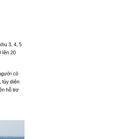
u 3, 4, 5
 lên 20
người có
 tùy diện
ện hỗ trợ