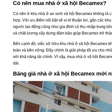
Có nên mua nhà ở xã hội Becamex?
Có nên ở khu nhà ở an sinh xã hội Becamex không là câ
hợp. Với ưu điểm nổi bật về vị trí thuận lợi, gần các k
người lao động cũng như gia đình có thu nhập trung bình
và chất lượng xây dựng đảm bảo giúp Becamex trở thàn
Bên cạnh đó, việc sở hữu khu nhà ở xã hội Becamex khô
toàn và bền vững. Đây chính là giải pháp tối ưu cho nh
với khả năng tài chính. Vì vậy, mua nhà ở xã hội Beca
dài.
Bảng giá nhà ở xã hội Becamex mới n