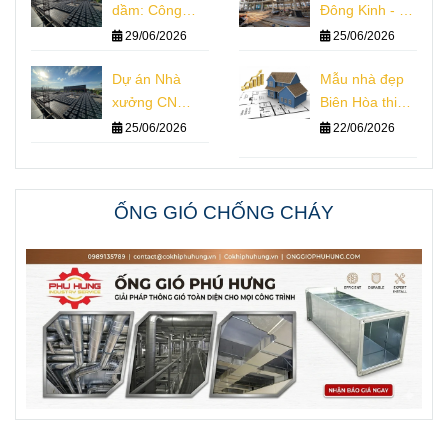
dầm: Công
Đông Kinh - Hà
nghệ, Kết cấu,
Nội
29/06/2026
25/06/2026
Thiết kế, Thi
công
Dự án Nhà
Mẫu nhà đẹp
xưởng CN
Biên Hòa thiết
Winwin
kế nhà phố
25/06/2026
22/06/2026
vượt nhịp
ỐNG GIÓ CHỐNG CHÁY