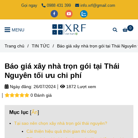
Gọi ngay
0988 431 399
info.xrf@gmail.com
0
MENU
Trang chủ
/
TIN TỨC
/
Báo giá xây nhà trọn gói tại Thái Nguyên t
Báo giá xây nhà trọn gói tại Thái
Nguyên tối ưu chi phí
Ngày đăng:
26/07/2024
1872 Lượt xem
0 Đánh giá
Mục lục
[
Ẩn
]
Tại sao nên chọn xây nhà trọn gói thái nguyên?
Cải thiện hiệu quả thời gian thi công