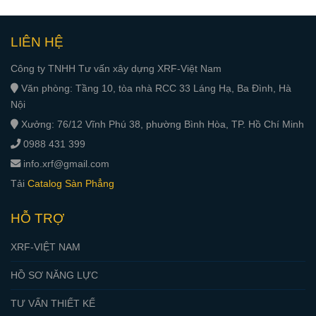
LIÊN HỆ
Công ty TNHH Tư vấn xây dựng XRF-Việt Nam
Văn phòng: Tầng 10, tòa nhà RCC 33 Láng Hạ, Ba Đình, Hà
Nội
Xưởng: 76/12 Vĩnh Phú 38, phường Bình Hòa, TP. Hồ Chí Minh
0988 431 399
info.xrf@gmail.com
Tải
Catalog Sàn Phẳng
HỖ TRỢ
XRF-VIỆT NAM
HỒ SƠ NĂNG LỰC
TƯ VẤN THIẾT KẾ