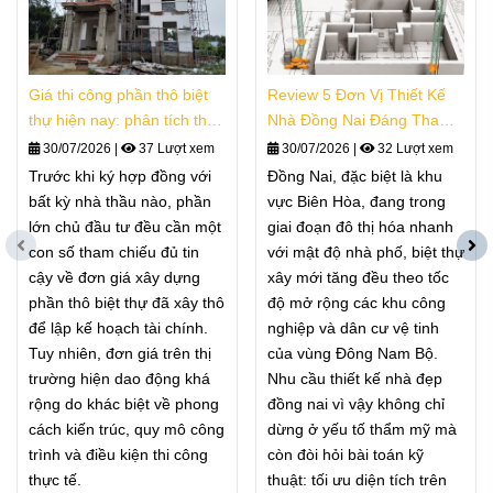
Giá thi công phần thô biệt
Review 5 Đơn Vị Thiết Kế
thự hiện nay: phân tích thực
Nhà Đồng Nai Đáng Tham
tế
Khảo
30/07/2026
|
37 Lượt xem
30/07/2026
|
32 Lượt xem
Trước khi ký hợp đồng với
Đồng Nai, đặc biệt là khu
bất kỳ nhà thầu nào, phần
vực Biên Hòa, đang trong
lớn chủ đầu tư đều cần một
giai đoạn đô thị hóa nhanh
con số tham chiếu đủ tin
với mật độ nhà phố, biệt thự
cậy về đơn giá xây dựng
xây mới tăng đều theo tốc
phần thô biệt thự đã xây thô
độ mở rộng các khu công
để lập kế hoạch tài chính.
nghiệp và dân cư vệ tinh
Tuy nhiên, đơn giá trên thị
của vùng Đông Nam Bộ.
trường hiện dao động khá
Nhu cầu thiết kế nhà đẹp
rộng do khác biệt về phong
đồng nai vì vậy không chỉ
cách kiến trúc, quy mô công
dừng ở yếu tố thẩm mỹ mà
trình và điều kiện thi công
còn đòi hỏi bài toán kỹ
thực tế.
thuật: tối ưu diện tích trên