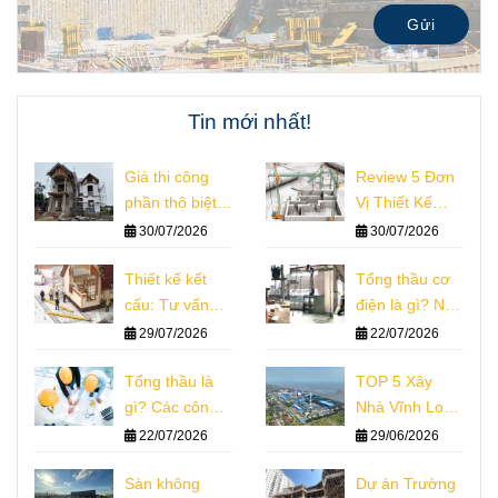
Gửi
Tin mới nhất!
Giá thi công
Review 5 Đơn
phần thô biệt
Vị Thiết Kế
thự hiện nay:
Nhà Đồng Nai
30/07/2026
30/07/2026
phân tích thực
Đáng Tham
tế
Thiết kế kết
Khảo
Tổng thầu cơ
cấu: Tư vấn
điện là gì? Nhà
nguyên lý chi
thầu thi công
29/07/2026
22/07/2026
phí công trình
hệ thống m&e
Tổng thầu là
TOP 5 Xây
gì? Các công
Nhà Vĩnh Long
ty tổng thầu
Thiết Kế Thi
22/07/2026
29/06/2026
xây dựng
Công Giám Sát
Sàn không
Dự án Trường