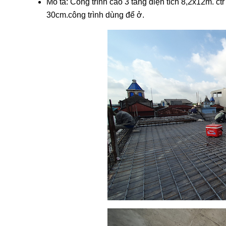
Mô tả: Công trình cao 3 tầng diện tích 8,2x12m.
30cm.công trình dùng để ở.