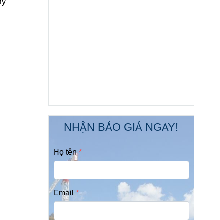
ày
NHẬN BÁO GIÁ NGAY!
Họ tên
Email