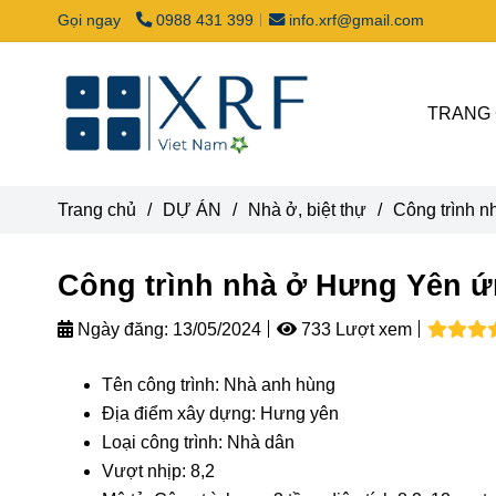
Gọi ngay
0988 431 399
info.xrf@gmail.com
TRANG
Trang chủ
/
DỰ ÁN
/
Nhà ở, biệt thự
/
Công trình 
Công trình nhà ở Hưng Yên 
Ngày đăng:
13/05/2024
733 Lượt xem
Tên công trình: Nhà anh hùng
Địa điểm xây dựng: Hưng yên
Loại công trình: Nhà dân
Vượt nhịp: 8,2