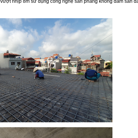
 ctr vượt nhịp 8m sử dụng công nghệ sàn phẳng không dàm sàn d