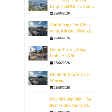
TOP 5 Xây Nhà Vĩnh
Long Thiết Kế Thi Công
Giám Sát
29/06/2026
Sàn không dầm: Công
nghệ, Kết cấu, Thiết kế,
Thi công
29/06/2026
Dự án Trường Đông
Kinh - Hà Nội
25/06/2026
Dự án Nhà xưởng CN
Winwin
25/06/2026
Mẫu nhà đẹp Biên Hòa
thiết kế nhà phố vượt
nhịp