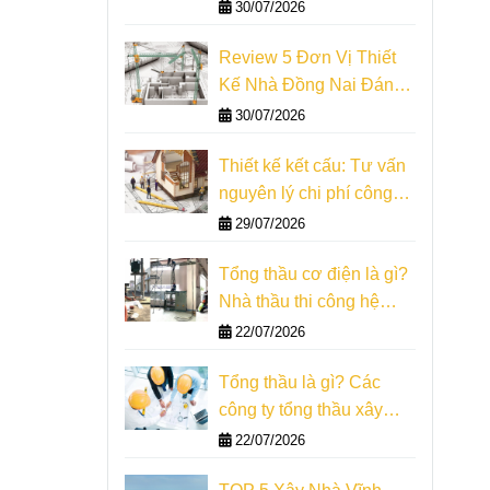
tích thực tế
30/07/2026
Review 5 Đơn Vị Thiết
Kế Nhà Đồng Nai Đáng
Tham Khảo
30/07/2026
Thiết kế kết cấu: Tư vấn
nguyên lý chi phí công
trình
29/07/2026
Tổng thầu cơ điện là gì?
Nhà thầu thi công hệ
thống m&e
22/07/2026
Tổng thầu là gì? Các
công ty tổng thầu xây
dựng
22/07/2026