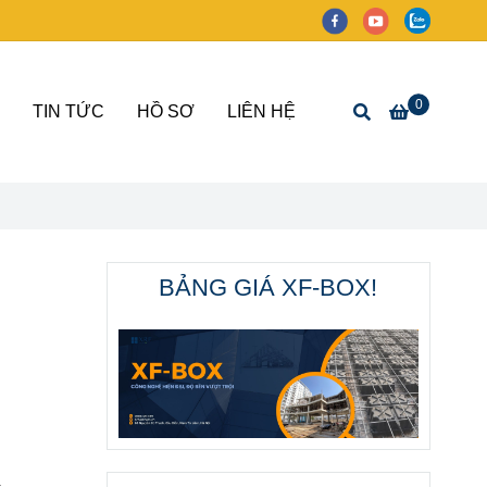
0
TIN TỨC
HỒ SƠ
LIÊN HỆ
BẢNG GIÁ XF-BOX!