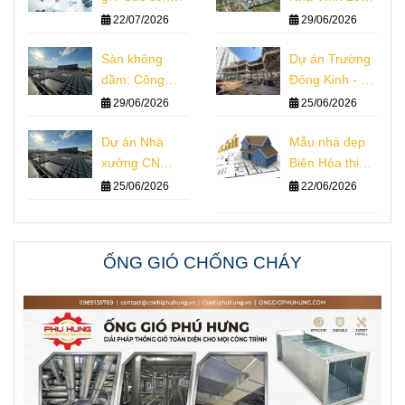
ty tổng thầu
Thiết Kế Thi
22/07/2026
29/06/2026
xây dựng
Công Giám Sát
Sàn không
Dự án Trường
dầm: Công
Đông Kinh - Hà
nghệ, Kết cấu,
Nội
29/06/2026
25/06/2026
Thiết kế, Thi
công
Dự án Nhà
Mẫu nhà đẹp
xưởng CN
Biên Hòa thiết
Winwin
kế nhà phố
25/06/2026
22/06/2026
vượt nhịp
ỐNG GIÓ CHỐNG CHÁY