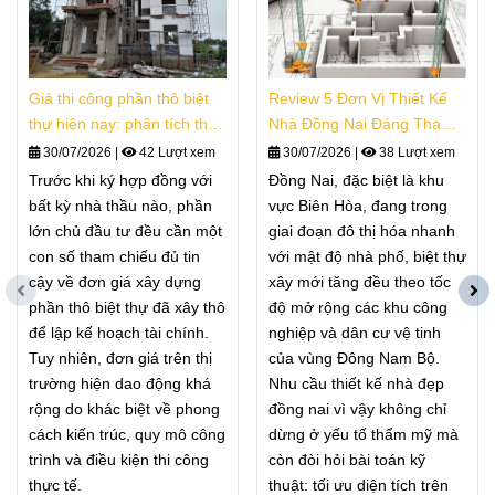
Giá thi công phần thô biệt
Review 5 Đơn Vị Thiết Kế
thự hiện nay: phân tích thực
Nhà Đồng Nai Đáng Tham
tế
Khảo
30/07/2026
|
42 Lượt xem
30/07/2026
|
38 Lượt xem
Trước khi ký hợp đồng với
Đồng Nai, đặc biệt là khu
bất kỳ nhà thầu nào, phần
vực Biên Hòa, đang trong
lớn chủ đầu tư đều cần một
giai đoạn đô thị hóa nhanh
con số tham chiếu đủ tin
với mật độ nhà phố, biệt thự
cậy về đơn giá xây dựng
xây mới tăng đều theo tốc
phần thô biệt thự đã xây thô
độ mở rộng các khu công
để lập kế hoạch tài chính.
nghiệp và dân cư vệ tinh
Tuy nhiên, đơn giá trên thị
của vùng Đông Nam Bộ.
trường hiện dao động khá
Nhu cầu thiết kế nhà đẹp
rộng do khác biệt về phong
đồng nai vì vậy không chỉ
cách kiến trúc, quy mô công
dừng ở yếu tố thẩm mỹ mà
trình và điều kiện thi công
còn đòi hỏi bài toán kỹ
thực tế.
thuật: tối ưu diện tích trên