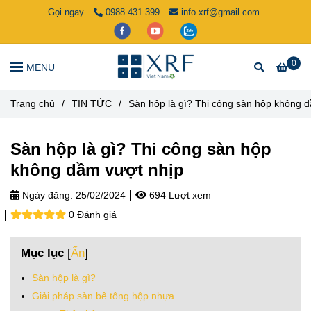
Gọi ngay
0988 431 399
info.xrf@gmail.com
0
MENU
Trang chủ
/
TIN TỨC
/
Sàn hộp là gì? Thi công sàn hộp không 
Sàn hộp là gì? Thi công sàn hộp
không dầm vượt nhịp
Ngày đăng:
25/02/2024
694 Lượt xem
0 Đánh giá
Mục lục
[
Ẩn
]
Sàn hộp là gì?
Giải pháp sàn bê tông hộp nhựa