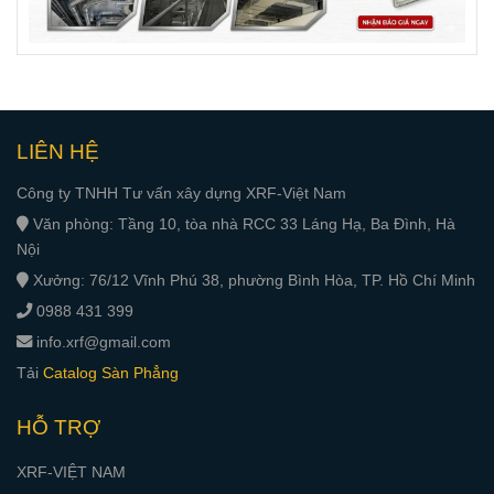
LIÊN HỆ
Công ty TNHH Tư vấn xây dựng XRF-Việt Nam
Văn phòng: Tầng 10, tòa nhà RCC 33 Láng Hạ, Ba Đình, Hà
Nội
Xưởng: 76/12 Vĩnh Phú 38, phường Bình Hòa, TP. Hồ Chí Minh
0988 431 399
info.xrf@gmail.com
Tải
Catalog Sàn Phẳng
HỖ TRỢ
XRF-VIỆT NAM