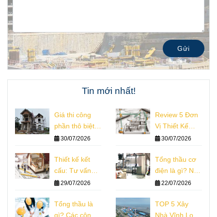
Gửi
Tin mới nhất!
Giá thi công
Review 5 Đơn
phần thô biệt
Vị Thiết Kế
thự hiện nay:
Nhà Đồng Nai
30/07/2026
30/07/2026
phân tích thực
Đáng Tham
tế
Thiết kế kết
Khảo
Tổng thầu cơ
cấu: Tư vấn
điện là gì? Nhà
nguyên lý chi
thầu thi công
29/07/2026
22/07/2026
phí công trình
hệ thống m&e
Tổng thầu là
TOP 5 Xây
gì? Các công
Nhà Vĩnh Long