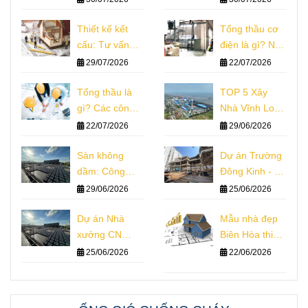
phân tích thực
Đáng Tham
tế
Thiết kế kết
Khảo
Tổng thầu cơ
cấu: Tư vấn
điện là gì? Nhà
nguyên lý chi
thầu thi công
29/07/2026
22/07/2026
phí công trình
hệ thống m&e
Tổng thầu là
TOP 5 Xây
gì? Các công
Nhà Vĩnh Long
ty tổng thầu
Thiết Kế Thi
22/07/2026
29/06/2026
xây dựng
Công Giám Sát
Sàn không
Dự án Trường
dầm: Công
Đông Kinh - Hà
nghệ, Kết cấu,
Nội
29/06/2026
25/06/2026
Thiết kế, Thi
công
Dự án Nhà
Mẫu nhà đẹp
xưởng CN
Biên Hòa thiết
Winwin
kế nhà phố
25/06/2026
22/06/2026
vượt nhịp