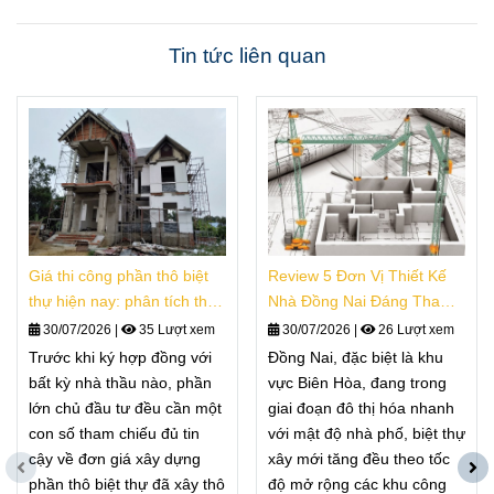
Tin tức liên quan
Giá thi công phần thô biệt
Review 5 Đơn Vị Thiết Kế
thự hiện nay: phân tích thực
Nhà Đồng Nai Đáng Tham
tế
Khảo
30/07/2026
|
35 Lượt xem
30/07/2026
|
26 Lượt xem
Trước khi ký hợp đồng với
Đồng Nai, đặc biệt là khu
bất kỳ nhà thầu nào, phần
vực Biên Hòa, đang trong
lớn chủ đầu tư đều cần một
giai đoạn đô thị hóa nhanh
con số tham chiếu đủ tin
với mật độ nhà phố, biệt thự
cậy về đơn giá xây dựng
xây mới tăng đều theo tốc
phần thô biệt thự đã xây thô
độ mở rộng các khu công