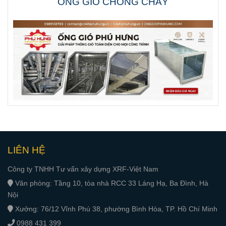
ỐNG GIÓ CHỐNG CHÁY
LIÊN HỆ
Công ty TNHH Tư vấn xây dựng XRF-Việt Nam
Văn phòng: Tầng 10, tòa nhà RCC 33 Láng Hạ, Ba Đình, Hà
Nội
Xưởng: 76/12 Vĩnh Phú 38, phường Bình Hòa, TP. Hồ Chí Minh
0988 431 399