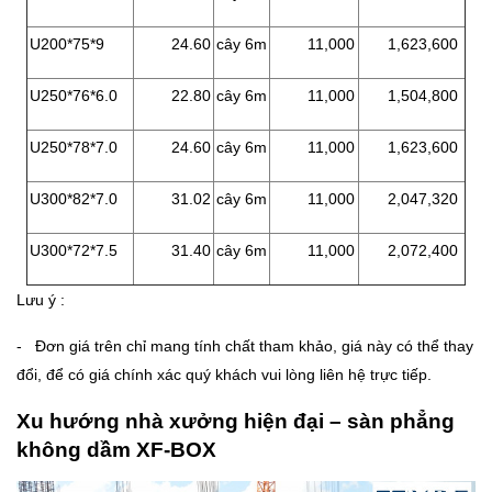
U200*75*9
24.60
cây 6m
11,000
1,623,600
U250*76*6.0
22.80
cây 6m
11,000
1,504,800
U250*78*7.0
24.60
cây 6m
11,000
1,623,600
U300*82*7.0
31.02
cây 6m
11,000
2,047,320
U300*72*7.5
31.40
cây 6m
11,000
2,072,400
Lưu ý :
- Đơn giá trên chỉ mang tính chất tham khảo, giá này có thể thay
đổi, để có giá chính xác quý khách vui lòng liên hệ trực tiếp.
Xu hướng nhà xưởng hiện đại – sàn phẳng
không dầm XF-BOX