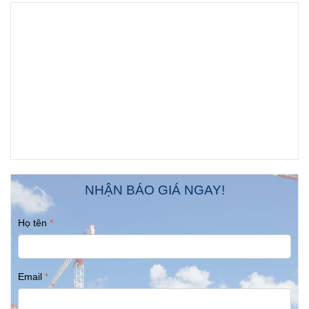
NHẬN BÁO GIÁ NGAY!
Họ tên
Email