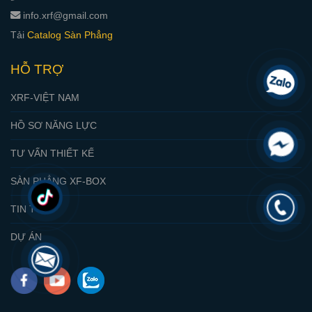
info.xrf@gmail.com
Tải
Catalog Sàn Phẳng
HỖ TRỢ
XRF-VIỆT NAM
HỒ SƠ NĂNG LỰC
TƯ VẤN THIẾT KẾ
SÀN PHẲNG XF-BOX
TIN TỨC
DỰ ÁN