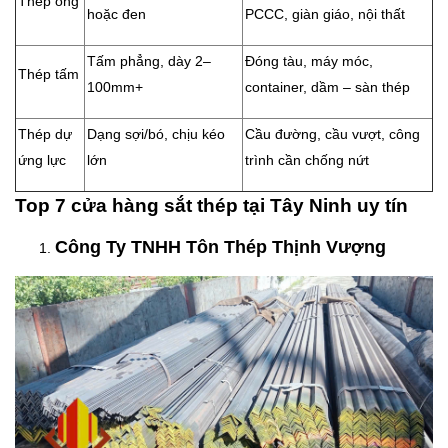
Thép ống
hoặc đen
PCCC, giàn giáo, nội thất
Tấm phẳng, dày 2–
Đóng tàu, máy móc,
Thép tấm
100mm+
container, dầm – sàn thép
Thép dự
Dạng sợi/bó, chịu kéo
Cầu đường, cầu vượt, công
ứng lực
lớn
trình cần chống nứt
Top 7 cửa hàng sắt thép tại Tây Ninh uy tín
Công Ty TNHH Tôn Thép Thịnh Vượng