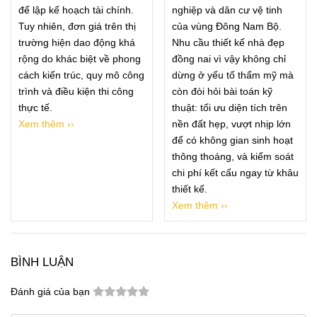
để lập kế hoạch tài chính.
nghiệp và dân cư vệ tinh
Tuy nhiên, đơn giá trên thị
của vùng Đông Nam Bộ.
trường hiện dao động khá
Nhu cầu thiết kế nhà đẹp
rộng do khác biệt về phong
đồng nai vì vậy không chỉ
cách kiến trúc, quy mô công
dừng ở yếu tố thẩm mỹ mà
trình và điều kiện thi công
còn đòi hỏi bài toán kỹ
thực tế.
thuật: tối ưu diện tích trên
Xem thêm ››
nền đất hẹp, vượt nhịp lớn
để có không gian sinh hoạt
thông thoáng, và kiểm soát
chi phí kết cấu ngay từ khâu
thiết kế.
Xem thêm ››
BÌNH LUẬN
Đánh giá của bạn