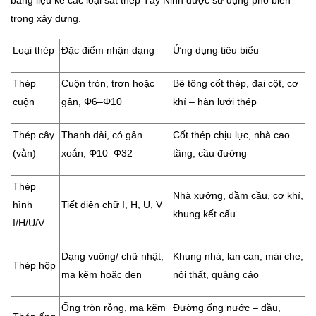
trong xây dựng.
Loại thép
Đặc điểm nhận dạng
Ứng dụng tiêu biểu
Thép
Cuộn tròn, trơn hoặc
Bê tông cốt thép, đai cột, cơ
cuộn
gân, Φ6–Φ10
khí – hàn lưới thép
Thép cây
Thanh dài, có gân
Cốt thép chịu lực, nhà cao
(vằn)
xoắn, Φ10–Φ32
tầng, cầu đường
Thép
Nhà xưởng, dầm cầu, cơ khí,
hình
Tiết diện chữ I, H, U, V
khung kết cấu
I/H/U/V
Dạng vuông/ chữ nhật,
Khung nhà, lan can, mái che,
Thép hộp
mạ kẽm hoặc đen
nội thất, quảng cáo
Ống tròn rỗng, mạ kẽm
Đường ống nước – dầu,