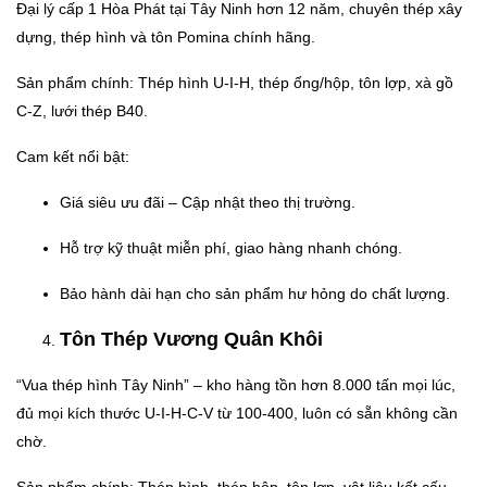
Đại lý cấp 1 Hòa Phát tại Tây Ninh hơn 12 năm, chuyên thép xây
dựng, thép hình và tôn Pomina chính hãng.
Sản phẩm chính: Thép hình U-I-H, thép ống/hộp, tôn lợp, xà gồ
C-Z, lưới thép B40.
Cam kết nổi bật:
Giá siêu ưu đãi – Cập nhật theo thị trường.
Hỗ trợ kỹ thuật miễn phí, giao hàng nhanh chóng.
Bảo hành dài hạn cho sản phẩm hư hỏng do chất lượng.
Tôn Thép Vương Quân Khôi
“Vua thép hình Tây Ninh” – kho hàng tồn hơn 8.000 tấn mọi lúc,
đủ mọi kích thước U-I-H-C-V từ 100-400, luôn có sẵn không cần
chờ.
Sản phẩm chính: Thép hình, thép hộp, tôn lợp, vật liệu kết cấu