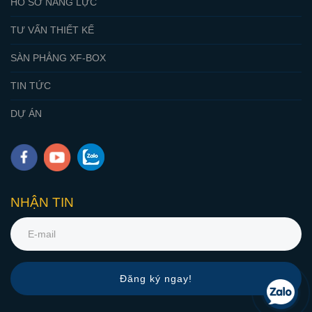
HỒ SƠ NĂNG LỰC
TƯ VẤN THIẾT KẾ
SÀN PHẲNG XF-BOX
TIN TỨC
DỰ ÁN
NHẬN TIN
Đăng ký ngay!