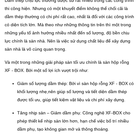
Dầm thép chịu lực thường được sử rất nhiều trong các công trình
thi công hiện. Nhưng có một khuyết điểm không thể chối cãi là
dầm thép thường có chi phí rất cao, nhất là đối với các công trình
có diện tích lớn. Mà theo như những thông tin trên thì một trong
những yếu tố ảnh hưởng nhiều nhất đến số lượng, độ bền chịu
lực chính là sàn nhà. Nên là việc sử dụng chất liệu để xây dựng
sàn nhà là vô cùng quan trọng.
Và một trong những giải pháp sàn tối ưu chính là sàn hộp rỗng
XF - BOX. Bởi một số lợi ích vượt trội như:
Giảm số lượng dầm thép: Bởi vì sàn hộp rỗng XF - BOX có
khối lượng nhẹ,nên giúp số lượng và tiết diện dầm thép
được tối ưu, giúp tiết kiệm vật liệu và chi phí xây dựng.
Tăng nhịp sàn – Giảm dầm phụ: Công nghệ XF-BOX cho
phép thiết kế nhịp sàn lớn hơn, hạn chế việc bố trí nhiều
dầm phụ, tạo không gian mở và thông thoáng.