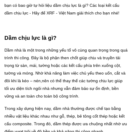
bạn có bao giờ tự hỏi liệu dầm chịu lực là gì? Các loại kết cấu
dầm chịu lực - Hãy để XRF - Việt Nam giải thích cho bạn nhé!
Dầm chịu lực là gì?
Dầm nhà là một trong những yếu tố vô cùng quan trọng trong quá
trình thi công. Đây là bộ phận then chốt giúp chịu và truyền tải
trọng từ sàn, mái, tường hoặc các kết cấu phía trên xuống cột,
tường và móng. Nhờ khả năng làm việc chủ yếu theo uốn, cắt và
đôi khi là kéo – nén,nên có thể thay thế các tường chịu lực giúp
tối ưu diện tích ngôi nhà nhưng vẫn đảm bảo sự ổn định, bền
vững và an toàn cho toàn bộ công trình.
Trong xây dựng hiện nay, dầm nhà thường được chế tạo bằng
nhiều vật liệu khác nhau như gỗ, thép, bê tông cốt thép hoặc kết
cấu composite. Trong đó, dầm thép được ưa chuộng nhất nhờ ưu
điểm vượt trội về độ bền và khả năng thi công nhanh.