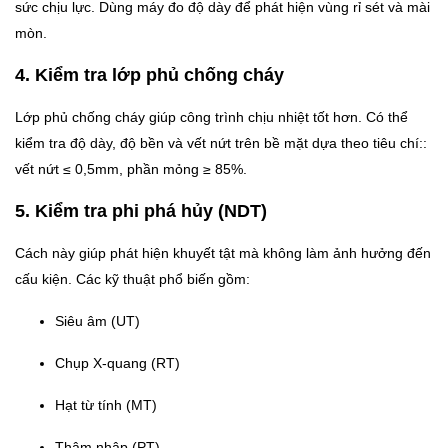
sức chịu lực. Dùng máy đo độ dày để phát hiện vùng rỉ sét và mài
mòn.
4. Kiểm tra lớp phủ chống cháy
Lớp phủ chống cháy giúp công trình chịu nhiệt tốt hơn. Có thể
kiểm tra độ dày, độ bền và vết nứt trên bề mặt dựa theo tiêu chí::
vết nứt ≤ 0,5mm, phần mỏng ≥ 85%.
5. Kiểm tra phi phá hủy (NDT)
Cách này giúp phát hiện khuyết tật mà không làm ảnh hưởng đến
cấu kiện. Các kỹ thuật phổ biến gồm:
Siêu âm (UT)
Chụp X-quang (RT)
Hạt từ tính (MT)
Thâm nhập (PT)