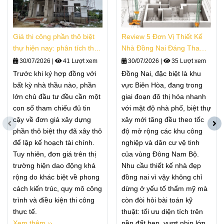
Giá thi công phần thô biệt
Review 5 Đơn Vị Thiết Kế
thự hiện nay: phân tích thực
Nhà Đồng Nai Đáng Tham
tế
Khảo
30/07/2026
|
41 Lượt xem
30/07/2026
|
35 Lượt xem
Trước khi ký hợp đồng với
Đồng Nai, đặc biệt là khu
bất kỳ nhà thầu nào, phần
vực Biên Hòa, đang trong
lớn chủ đầu tư đều cần một
giai đoạn đô thị hóa nhanh
con số tham chiếu đủ tin
với mật độ nhà phố, biệt thự
cậy về đơn giá xây dựng
xây mới tăng đều theo tốc
phần thô biệt thự đã xây thô
độ mở rộng các khu công
để lập kế hoạch tài chính.
nghiệp và dân cư vệ tinh
Tuy nhiên, đơn giá trên thị
của vùng Đông Nam Bộ.
trường hiện dao động khá
Nhu cầu thiết kế nhà đẹp
rộng do khác biệt về phong
đồng nai vì vậy không chỉ
cách kiến trúc, quy mô công
dừng ở yếu tố thẩm mỹ mà
trình và điều kiện thi công
còn đòi hỏi bài toán kỹ
thực tế.
thuật: tối ưu diện tích trên
Xem thêm ››
nền đất hẹp, vượt nhịp lớn