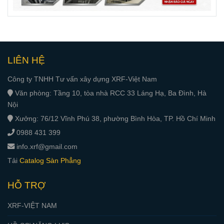
LIÊN HỆ
Công ty TNHH Tư vấn xây dựng XRF-Việt Nam
Văn phòng: Tầng 10, tòa nhà RCC 33 Láng Hạ, Ba Đình, Hà
Nội
Xưởng: 76/12 Vĩnh Phú 38, phường Bình Hòa, TP. Hồ Chí Minh
0988 431 399
info.xrf@gmail.com
Tải
Catalog Sàn Phẳng
HỖ TRỢ
XRF-VIỆT NAM