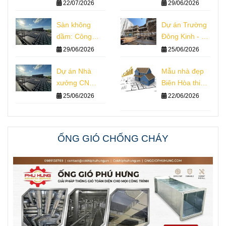
ty tổng thầu
Thiết Kế Thi
22/07/2026
29/06/2026
xây dựng
Công Giám Sát
Sàn không
Dự án Trường
dầm: Công
Đông Kinh - Hà
nghệ, Kết cấu,
Nội
29/06/2026
25/06/2026
Thiết kế, Thi
công
Dự án Nhà
Mẫu nhà đẹp
xưởng CN
Biên Hòa thiết
Winwin
kế nhà phố
25/06/2026
22/06/2026
vượt nhịp
ỐNG GIÓ CHỐNG CHÁY