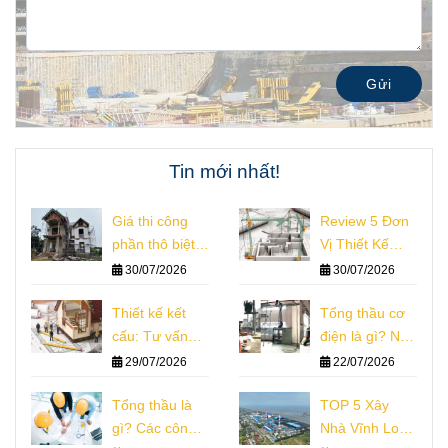
Gửi
Tin mới nhất!
Giá thi công
Review 5 Đơn
phần thô biệt
Vị Thiết Kế
thự hiện nay:
Nhà Đồng Nai
30/07/2026
30/07/2026
phân tích thực
Đáng Tham
tế
Thiết kế kết
Khảo
Tổng thầu cơ
cấu: Tư vấn
điện là gì? Nhà
nguyên lý chi
thầu thi công
29/07/2026
22/07/2026
phí công trình
hệ thống m&e
Tổng thầu là
TOP 5 Xây
gì? Các công
Nhà Vĩnh Long